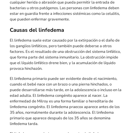
cualquier herida o abrasión que pueda permitir la entrada de
bacterias u otros patógenos. Las personas con linfedema deben
estar en guardia frente a infecciones sistémicas como la celulitis,
que pueden enfermar gravemente.
Causas del linfedema
El linfedema suele estar causado por la extirpación o el daño de
los ganglios linfáticos, pero también puede deberse a otros
factores. Es el resultado de una obstrucción del sistema linfático,
que forma parte del sistema inmunitario. La obstrucción impide
que el líquido linfático drene bien, y la acumulación de líquido
provoca hinchazón.
El linfedema primario puede ser evidente desde el nacimiento,
cuando el bebé nace con un brazo o una pierna hinchados, o
puede desarrollarse más tarde, en la adolescencia o incluso en la
edad adulta. El linfedema congénito aparece al nacer. La
enfermedad de Milroy es una forma familiar o hereditaria de
linfedema congénito. El linfedema praecox aparece antes de los
35 años, normalmente durante la adolescencia. El linfedema
primario que aparece después de los 35 años se denomina
linfedema tarda.