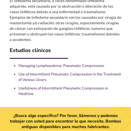
El linfedema secundario, a veces denominado linfedema
adquirido, está causado por la obstrucción o alteración de los
vasos linfáticos debido a una enfermedad o traumatismo.
Ejemplos de linfedema secundario son los causados por cirugía de
mastectomía y/o radiación; otras cirugías, especialmente cirugías
de cáncer con extirpación de ganglios linfáticos; tumores que
presionan u obstruyen los vasos linfáticos; traumatismos debidos
a accidentes.
Estudios clínicos
Managing Lymphoedema: Pneumatic Compression
Use of Intermittent Pneumatic Compression in the Treatment
of Venous Ulcers
Usefulness of Intermittent Pneumetic Compression in
Medicine
¿Busca algo específico? Por favor, llámenos y podemos
trabajar con usted para encontrar lo que necesita. Bombas
antiguas disponibles para muchos fabricantes.